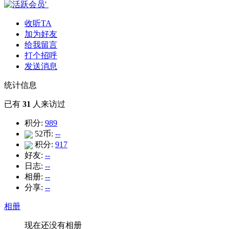
收听TA
加为好友
给我留言
打个招呼
发送消息
统计信息
已有
31
人来访过
积分:
989
52币:
--
积分:
917
好友:
--
日志:
--
相册:
--
分享:
--
相册
现在还没有相册