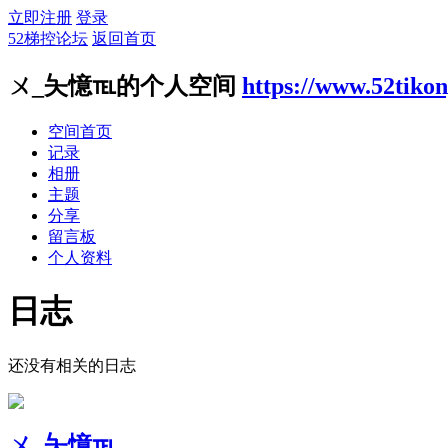
立即注册
登录
52梯控论坛
返回首页
ㄨ_夨憶℡的个人空间
https://www.52tiko
空间首页
记录
相册
主题
分享
留言板
个人资料
日志
还没有相关的日志
ㄨ_夨憶℡