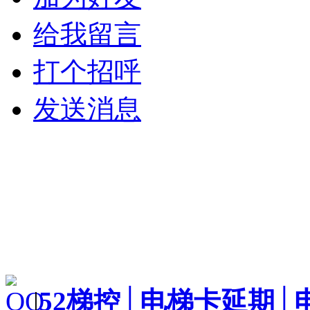
给我留言
打个招呼
发送消息
|
52梯控│电梯卡延期│