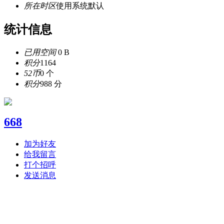
所在时区
使用系统默认
统计信息
已用空间
0 B
积分
1164
52币
0 个
积分
988 分
668
加为好友
给我留言
打个招呼
发送消息