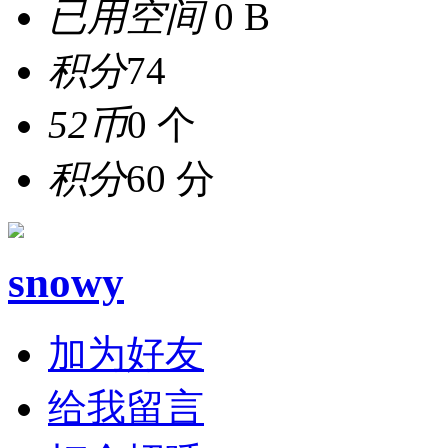
已用空间
0 B
积分
74
52币
0 个
积分
60 分
snowy
加为好友
给我留言