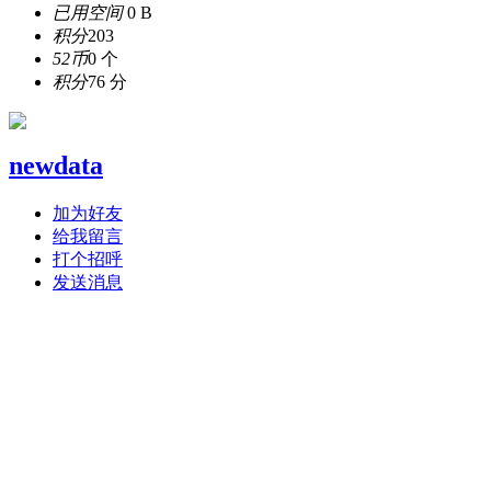
已用空间
0 B
积分
203
52币
0 个
积分
76 分
newdata
加为好友
给我留言
打个招呼
发送消息