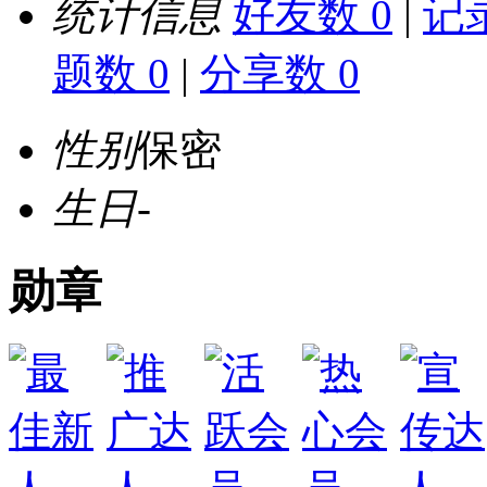
统计信息
好友数 0
|
记录
题数 0
|
分享数 0
性别
保密
生日
-
勋章