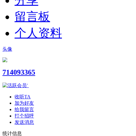
分享
留言板
个人资料
头像
714093365
收听TA
加为好友
给我留言
打个招呼
发送消息
统计信息