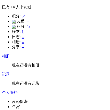
已有
14
人来访过
积分:
64
52币:
--
积分:
43
好友:
1
日志:
--
相册:
--
分享:
--
相册
现在还没有相册
记录
现在还没有记录
个人资料
性别
保密
生日