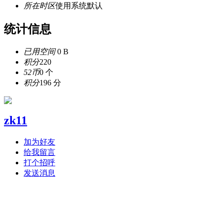
所在时区
使用系统默认
统计信息
已用空间
0 B
积分
220
52币
0 个
积分
196 分
zk11
加为好友
给我留言
打个招呼
发送消息