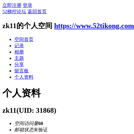
立即注册
登录
52梯控论坛
返回首页
zk11的个人空间
https://www.52tikong.co
空间首页
记录
相册
主题
分享
留言板
个人资料
个人资料
zk11
(UID: 31868)
空间访问量
60
邮箱状态
未验证