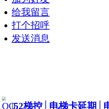
给我留言
打个招呼
发送消息
|
52梯控│电梯卡延期│