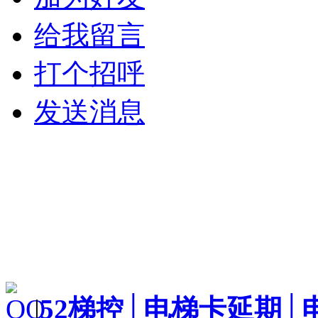
给我留言
打个招呼
发送消息
|
52梯控│电梯卡延期│