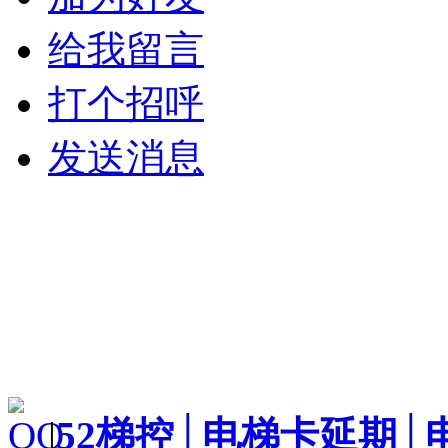
给我留言
打个招呼
发送消息
|
52梯控│电梯卡延期│