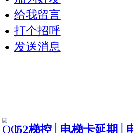
给我留言
打个招呼
发送消息
|
52梯控│电梯卡延期│