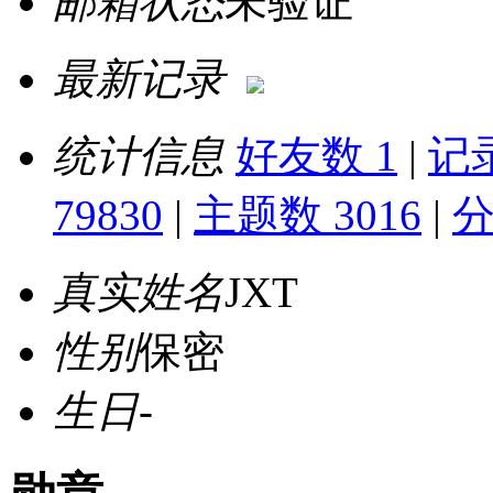
邮箱状态
未验证
最新记录
统计信息
好友数 1
|
记录
79830
|
主题数 3016
|
分
真实姓名
JXT
性别
保密
生日
-