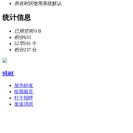
所在时区
使用系统默认
统计信息
已用空间
0 B
积分
633
52币
191 个
积分
237 分
star
加为好友
给我留言
打个招呼
发送消息