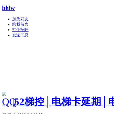
bhlw
加为好友
给我留言
打个招呼
发送消息
|
52梯控│电梯卡延期│