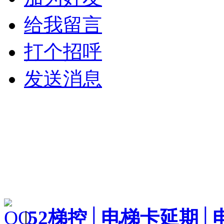
给我留言
打个招呼
发送消息
|
52梯控│电梯卡延期│