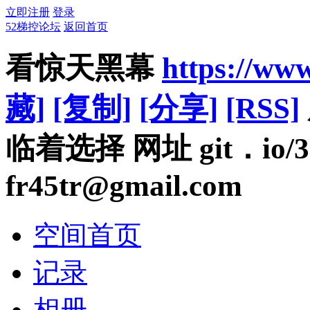
立即注册
登录
52梯控论坛
返回首页
看惊天黑幕
https://ww
藏]
[复制]
[分享]
[RSS]
临着选择 网址 git．io
fr45tr@gmail.com
空间首页
记录
相册