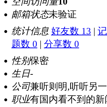
空间访问量
10
邮箱状态
未验证
统计信息
好友数 13
|
记
题数 0
|
分享数 0
性别
保密
生日
-
公司
兼听则明,听听另一种声
职业
有国内看不到的新闻与