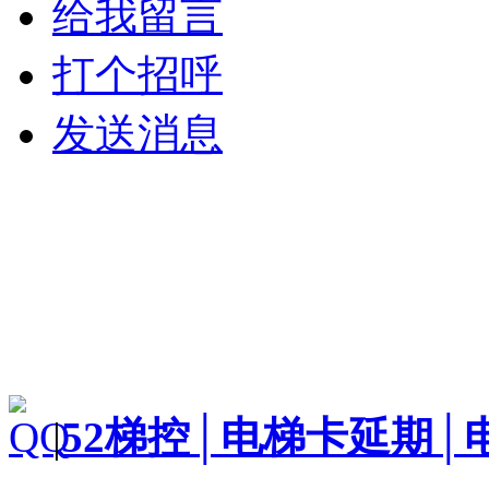
给我留言
打个招呼
发送消息
|
52梯控│电梯卡延期│