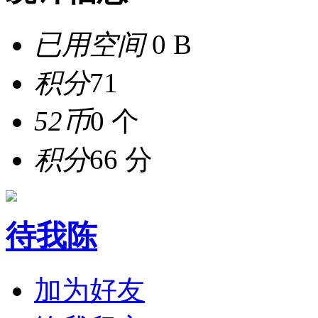
已用空间
0 B
积分
71
52币
0 个
积分
66 分
待我陈
加为好友