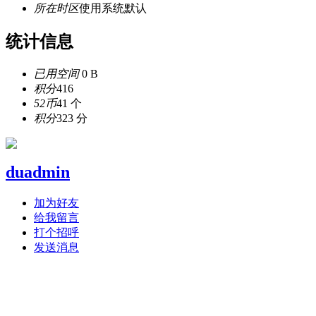
所在时区
使用系统默认
统计信息
已用空间
0 B
积分
416
52币
41 个
积分
323 分
duadmin
加为好友
给我留言
打个招呼
发送消息