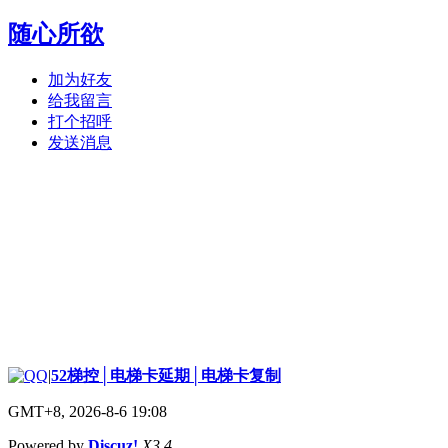
随心所欲
加为好友
给我留言
打个招呼
发送消息
|
52梯控│电梯卡延期│电梯卡复制
GMT+8, 2026-8-6 19:08
Powered by
Discuz!
X3.4