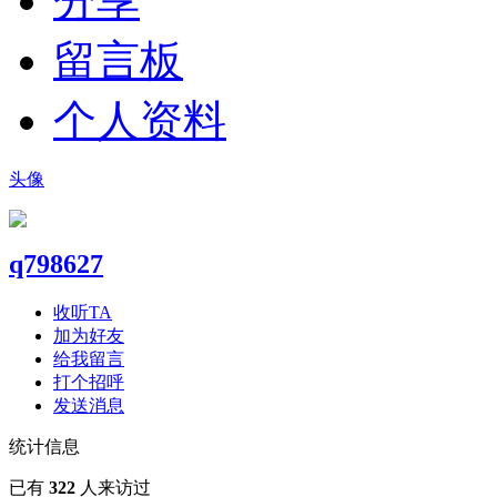
分享
留言板
个人资料
头像
q798627
收听TA
加为好友
给我留言
打个招呼
发送消息
统计信息
已有
322
人来访过