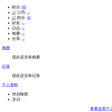
积分:
60
52币:
--
积分:
41
好友:
--
日志:
--
相册:
--
分享:
--
相册
现在还没有相册
记录
现在还没有记录
个人资料
性别
保密
生日
查看全部个