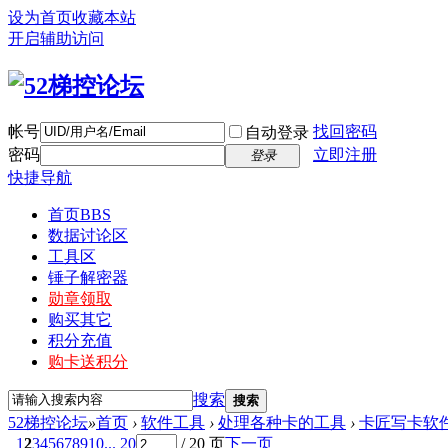
设为首页
收藏本站
开启辅助访问
帐号
找回密码
自动登录
密码
立即注册
登录
快捷导航
首页
BBS
数据讨论区
工具区
锤子解密器
勋章领取
购买其它
积分充值
购卡送积分
搜索
搜索
52梯控论坛
»
首页
›
软件工具
›
处理各种卡的工具
›
卡匠写卡软
1
2
3
4
5
6
7
8
9
10
... 20
/ 20 页
下一页