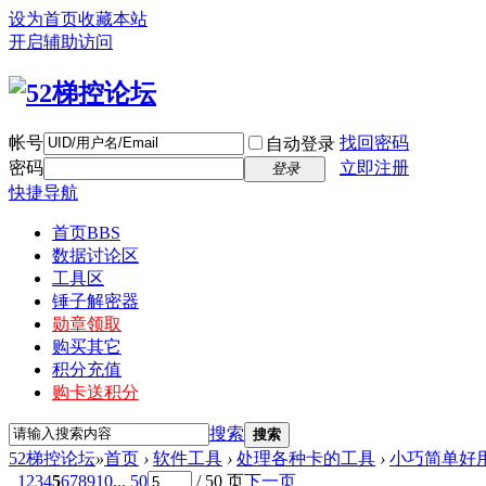
设为首页
收藏本站
开启辅助访问
帐号
找回密码
自动登录
密码
立即注册
登录
快捷导航
首页
BBS
数据讨论区
工具区
锤子解密器
勋章领取
购买其它
积分充值
购卡送积分
搜索
搜索
52梯控论坛
»
首页
›
软件工具
›
处理各种卡的工具
›
小巧简单好用
1
2
3
4
5
6
7
8
9
10
... 50
/ 50 页
下一页