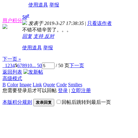
使用道具
举报
#
50
用户积分
发表于 2019-3-27 17:38:35
|
只看该作者
不错不错辛苦了。。。
回复
支持
反对
使用道具
举报
下一页 »
1
2
3
4
5
6
7
8
9
10
... 50
/ 50 页
下一页
返回列表
高级模式
B
Color
Image
Link
Quote
Code
Smilies
您需要登录后才可以回帖
登录
|
立即注册
本版积分规则
回帖后跳转到最后一页
发表回复