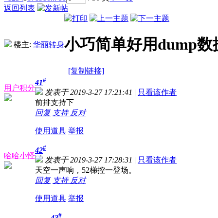
返回列表
小巧简单好用dump
楼主:
华丽转身
[复制链接]
#
41
用户积分
发表于 2019-3-27 17:21:41
|
只看该作者
前排支持下
回复
支持
反对
使用道具
举报
#
42
哈哈小怪
发表于 2019-3-27 17:28:31
|
只看该作者
天空一声响，52梯控一登场。
回复
支持
反对
使用道具
举报
#
43