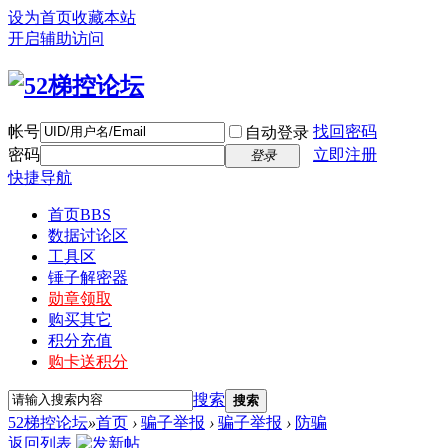
设为首页
收藏本站
开启辅助访问
帐号
找回密码
自动登录
密码
立即注册
登录
快捷导航
首页
BBS
数据讨论区
工具区
锤子解密器
勋章领取
购买其它
积分充值
购卡送积分
搜索
搜索
52梯控论坛
»
首页
›
骗子举报
›
骗子举报
›
防骗
返回列表