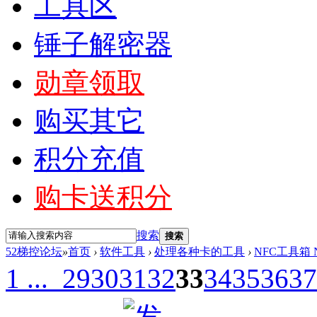
工具区
锤子解密器
勋章领取
购买其它
积分充值
购卡送积分
搜索
搜索
52梯控论坛
»
首页
›
软件工具
›
处理各种卡的工具
›
NFC工具箱 NF
1 ...
29
30
31
32
33
34
35
36
37