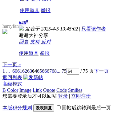
使用道具
举报
#
640
harryfan
发表于 2025-4-5 13:45:02
|
只看该作者
谢谢大神分享
回复
支持
反对
使用道具
举报
下一页 »
1 ...
60
61
62
63
64
65
66
67
68
... 75
/ 75 页
下一页
返回列表
高级模式
B
Color
Image
Link
Quote
Code
Smilies
您需要登录后才可以回帖
登录
|
立即注册
本版积分规则
回帖后跳转到最后一页
发表回复