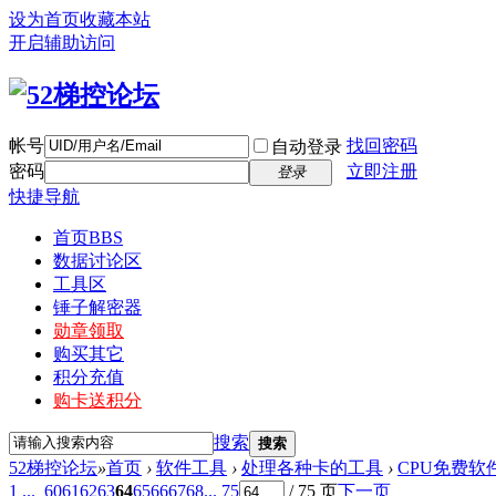
设为首页
收藏本站
开启辅助访问
帐号
找回密码
自动登录
密码
立即注册
登录
快捷导航
首页
BBS
数据讨论区
工具区
锤子解密器
勋章领取
购买其它
积分充值
购卡送积分
搜索
搜索
52梯控论坛
»
首页
›
软件工具
›
处理各种卡的工具
›
CPU免费软
1 ...
60
61
62
63
64
65
66
67
68
... 75
/ 75 页
下一页