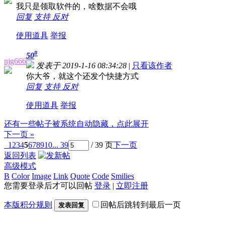
我只是领取软件的，啥数据不会哦
回复
支持
反对
使用道具
举报
#
50
njg666
发表于 2019-1-16 08:34:28
|
只看该作者
你大爷，就这个还发个快捷方式
回复
支持
反对
使用道具
举报
还有一些帖子被系统自动隐藏，点此展开
下一页 »
1
2
3
4
5
6
7
8
9
10
... 39
/ 39 页
下一页
返回列表
高级模式
B
Color
Image
Link
Quote
Code
Smilies
您需要登录后才可以回帖
登录
|
立即注册
本版积分规则
回帖后跳转到最后一页
发表回复