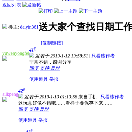
返回列表
送大家个查找日期工
楼主:
daiyin361
[复制链接]
#
41
yuwenyongfei
发表于 2019-1-12 19:58:51
|
只看该作者
非常不错，感谢分享
回复
支持
反对
使用道具
举报
#
42
ailkpeng
发表于 2019-1-13 01:13:58
来自手机
|
只看该作者
这玩意好像不错哦……看样子要保存下来……
回复
支持
反对
使用道具
举报
#
43