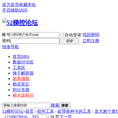
设为首页
收藏本站
开启辅助访问
帐号
找回密码
自动登录
密码
立即注册
登录
快捷导航
首页
BBS
数据讨论区
工具区
锤子解密器
勋章领取
购买其它
积分充值
购卡送积分
搜索
搜索
52梯控论坛
»
首页
›
软件工具
›
处理各种卡的工具
›
送大家个查
1
2
3
4
5
6
7
8
9
10
... 39
/ 39 页
下一页