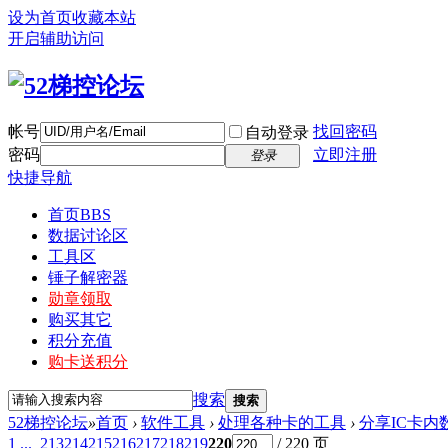
设为首页
收藏本站
开启辅助访问
帐号
找回密码
自动登录
密码
立即注册
登录
快捷导航
首页
BBS
数据讨论区
工具区
锤子解密器
勋章领取
购买其它
积分充值
购卡送积分
搜索
搜索
52梯控论坛
»
首页
›
软件工具
›
处理各种卡的工具
›
分享IC卡内
1 ...
213
214
215
216
217
218
219
220
/ 220 页