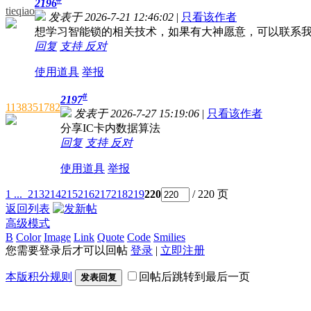
2196
tieqiao
发表于 2026-7-21 12:46:02
|
只看该作者
想学习智能锁的相关技术，如果有大神愿意，可以联系
回复
支持
反对
使用道具
举报
#
2197
1138351782
发表于 2026-7-27 15:19:06
|
只看该作者
分享IC卡内数据算法
回复
支持
反对
使用道具
举报
1 ...
213
214
215
216
217
218
219
220
/ 220 页
返回列表
高级模式
B
Color
Image
Link
Quote
Code
Smilies
您需要登录后才可以回帖
登录
|
立即注册
本版积分规则
回帖后跳转到最后一页
发表回复