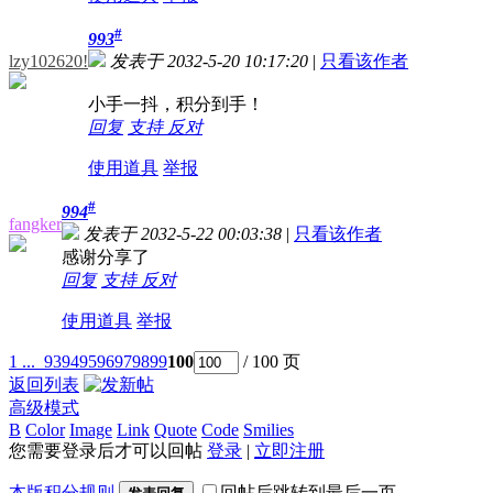
#
993
lzy102620!
发表于 2032-5-20 10:17:20
|
只看该作者
小手一抖，积分到手！
回复
支持
反对
使用道具
举报
#
994
fangker
发表于 2032-5-22 00:03:38
|
只看该作者
感谢分享了
回复
支持
反对
使用道具
举报
1 ...
93
94
95
96
97
98
99
100
/ 100 页
返回列表
高级模式
B
Color
Image
Link
Quote
Code
Smilies
您需要登录后才可以回帖
登录
|
立即注册
本版积分规则
回帖后跳转到最后一页