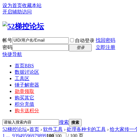
设为首页
收藏本站
开启辅助访问
帐号
找回密码
自动登录
密码
立即注册
登录
快捷导航
首页
BBS
数据讨论区
工具区
锤子解密器
勋章领取
购买其它
积分充值
购卡送积分
搜索
搜索
52梯控论坛
»
首页
›
软件工具
›
处理各种卡的工具
›
给大家传一个
1 ...
93
94
95
96
97
98
99
100
/ 100 页