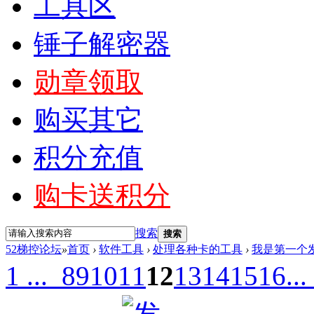
工具区
锤子解密器
勋章领取
购买其它
积分充值
购卡送积分
搜索
搜索
52梯控论坛
»
首页
›
软件工具
›
处理各种卡的工具
›
我是第一个发
1 ...
8
9
10
11
12
13
14
15
16
..