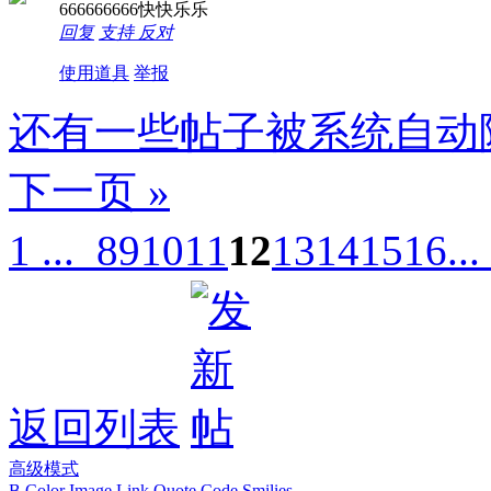
666666666快快乐乐
回复
支持
反对
使用道具
举报
还有一些帖子被系统自动
下一页 »
1 ...
8
9
10
11
12
13
14
15
16
..
返回列表
高级模式
B
Color
Image
Link
Quote
Code
Smilies