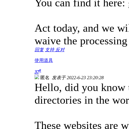
You can find it here:
Act today, and we wil
waive the processing
回复
支持
反对
使用道具
#
37
匿名
发表于 2022-6-23 23:20:28
Hello, did you know t
directories in the wor
These websites are w