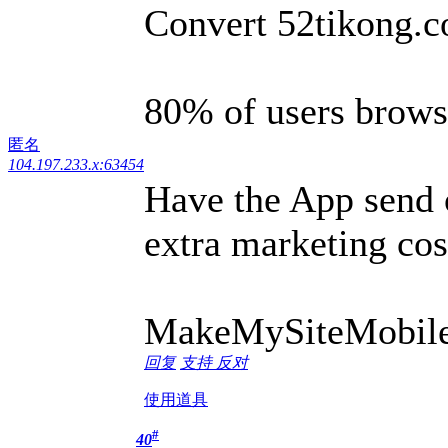
Convert 52tikong.c
80% of users brows
匿名
104.197.233.x:63454
Have the App send o
extra marketing cos
MakeMySiteMobil
回复
支持
反对
使用道具
#
40