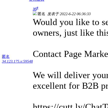
#
35
匿名
发表于 2022-6-22 06:36:33
Would you like to s
owners, just like th
Contact Page Marke
匿名
34.123.175.x:59548
We will deliver you
excellent for B2B p
https://cutt.ly/Chat