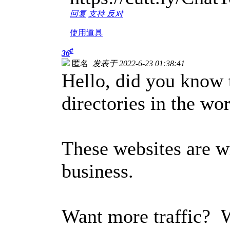
回复
支持
反对
使用道具
#
36
匿名
发表于 2022-6-23 01:38:41
Hello, did you know t
directories in the wor
These websites are w
business.
Want more traffic? 