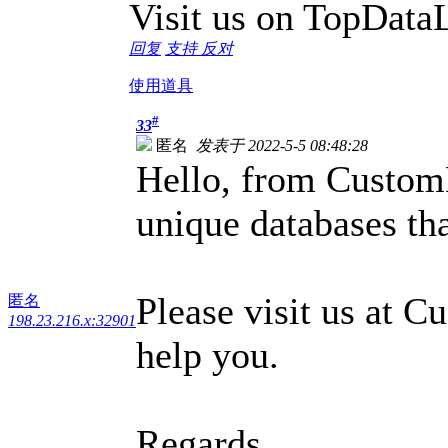
Visit us on TopData
回复
支持
反对
使用道具
#
33
匿名
发表于 2022-5-5 08:48:28
Hello, from CustomD
unique databases tha
Please visit us at C
匿名
198.23.216.x:32901
help you.
Regards,