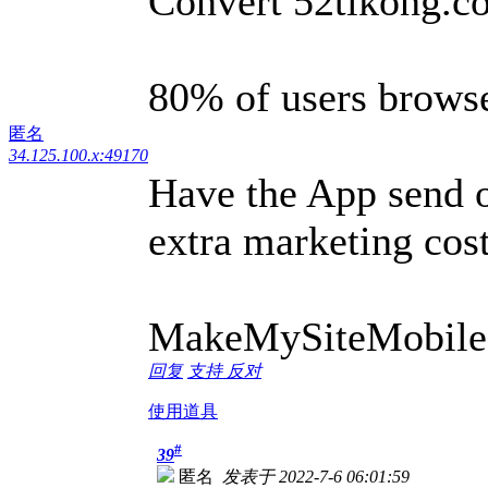
Convert 52tikong.co
80% of users browse
匿名
34.125.100.x:49170
Have the App send o
extra marketing cost
MakeMySiteMobile
回复
支持
反对
使用道具
#
39
匿名
发表于 2022-7-6 06:01:59