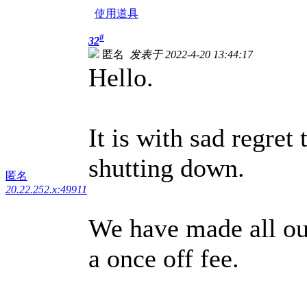
使用道具
#
32
匿名
发表于 2022-4-20 13:44:17
Hello.
It is with sad regre
shutting down.
匿名
20.22.252.x:49911
We have made all our
a once off fee.