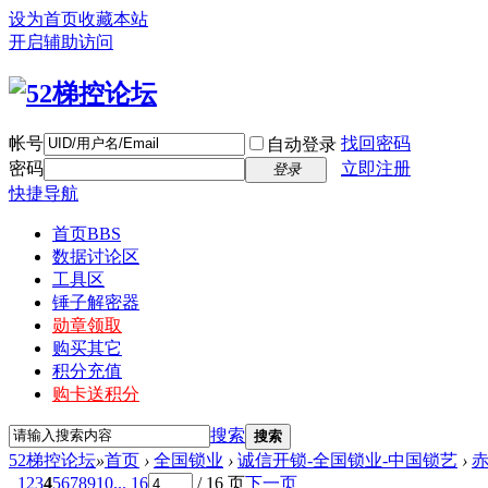
设为首页
收藏本站
开启辅助访问
帐号
找回密码
自动登录
密码
立即注册
登录
快捷导航
首页
BBS
数据讨论区
工具区
锤子解密器
勋章领取
购买其它
积分充值
购卡送积分
搜索
搜索
52梯控论坛
»
首页
›
全国锁业
›
诚信开锁-全国锁业-中国锁艺
›
赤
1
2
3
4
5
6
7
8
9
10
... 16
/ 16 页
下一页