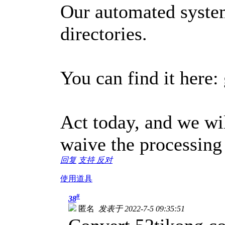
Our automated system
directories.
You can find it here:
Act today, and we wil
waive the processing
回复
支持
反对
使用道具
#
38
匿名
发表于 2022-7-5 09:35:51