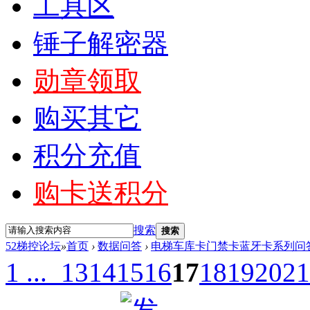
工具区
锤子解密器
勋章领取
购买其它
积分充值
购卡送积分
搜索
搜索
52梯控论坛
»
首页
›
数据问答
›
电梯车库卡门禁卡蓝牙卡系列问
1 ...
13
14
15
16
17
18
19
20
21