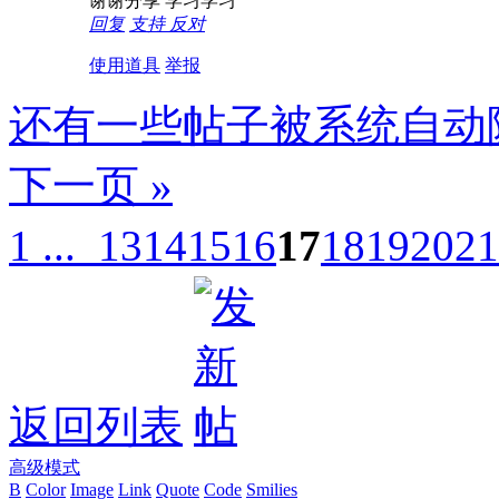
谢谢分享 学习学习
回复
支持
反对
使用道具
举报
还有一些帖子被系统自动
下一页 »
1 ...
13
14
15
16
17
18
19
20
21
返回列表
高级模式
B
Color
Image
Link
Quote
Code
Smilies