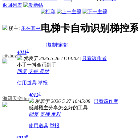
返回列表
电梯卡自动识别梯控
楼主:
乐在其中
[复制链接]
#
4011
cityboy
发表于 2026-5-26 11:14:02
|
只看该作者
小手一抖金币到手
回复
支持
反对
使用道具
举报
#
4012
海阔天空ftm
发表于 2026-5-27 16:45:08
|
只看该作者
感谢楼主分享怎么好的工具
回复
支持
反对
使用道具
举报
#
4013