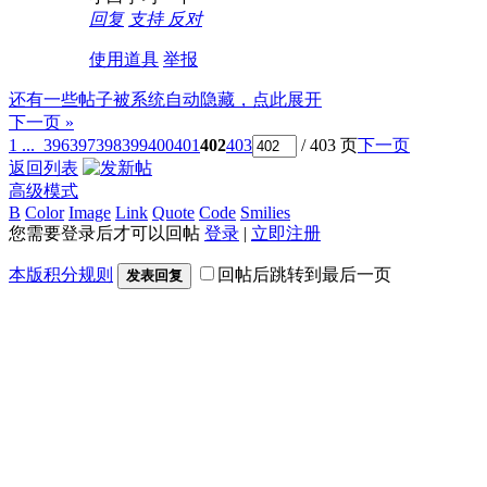
回复
支持
反对
使用道具
举报
还有一些帖子被系统自动隐藏，点此展开
下一页 »
1 ...
396
397
398
399
400
401
402
403
/ 403 页
下一页
返回列表
高级模式
B
Color
Image
Link
Quote
Code
Smilies
您需要登录后才可以回帖
登录
|
立即注册
本版积分规则
回帖后跳转到最后一页
发表回复