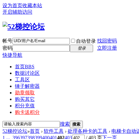
设为首页
收藏本站
开启辅助访问
帐号
找回密码
自动登录
密码
立即注册
登录
快捷导航
首页
BBS
数据讨论区
工具区
锤子解密器
勋章领取
购买其它
积分充值
购卡送积分
搜索
搜索
52梯控论坛
»
首页
›
软件工具
›
处理各种卡的工具
›
电梯卡自动
1 ...
396
397
398
399
400
401
402
403
/ 403 页
下一页