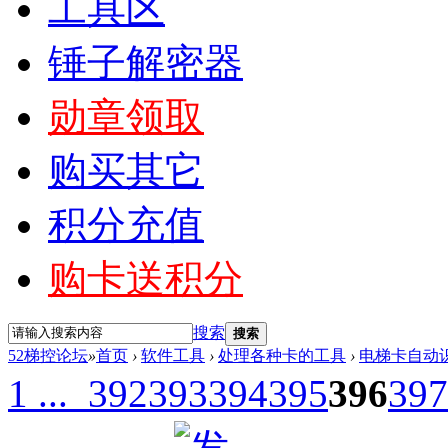
工具区
锤子解密器
勋章领取
购买其它
积分充值
购卡送积分
搜索
搜索
52梯控论坛
»
首页
›
软件工具
›
处理各种卡的工具
›
电梯卡自动
1 ...
392
393
394
395
396
397