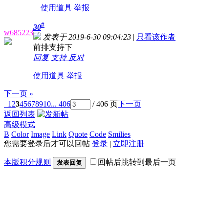
使用道具
举报
#
30
w685223
发表于 2019-6-30 09:04:23
|
只看该作者
前排支持下
回复
支持
反对
使用道具
举报
下一页 »
1
2
3
4
5
6
7
8
9
10
... 406
/ 406 页
下一页
返回列表
高级模式
B
Color
Image
Link
Quote
Code
Smilies
您需要登录后才可以回帖
登录
|
立即注册
本版积分规则
回帖后跳转到最后一页
发表回复