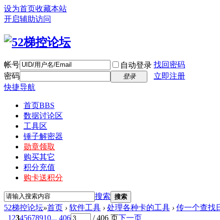
设为首页
收藏本站
开启辅助访问
帐号
找回密码
自动登录
密码
立即注册
登录
快捷导航
首页
BBS
数据讨论区
工具区
锤子解密器
勋章领取
购买其它
积分充值
购卡送积分
搜索
搜索
52梯控论坛
»
首页
›
软件工具
›
处理各种卡的工具
›
传一个查找
1
2
3
4
5
6
7
8
9
10
... 406
/ 406 页
下一页