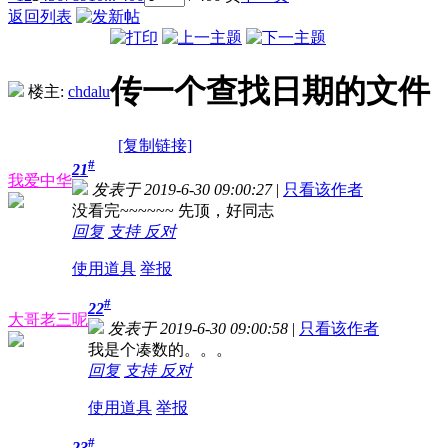
返回列表
传一个查找日期的文件
楼主:
chdalu
[复制链接]
#
21
我爱中华
发表于 2019-6-30 09:00:27
|
只看该作者
没看完~~~~~~ 先顶，好同志
回复
支持
反对
使用道具
举报
#
22
大哥老三呢
发表于 2019-6-30 09:00:58
|
只看该作者
我是个凑数的。。。
回复
支持
反对
使用道具
举报
#
23