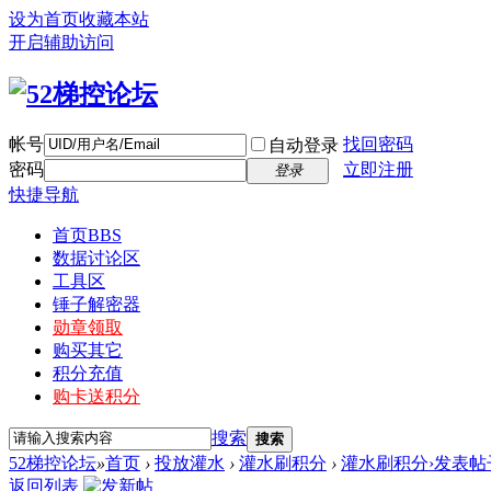
设为首页
收藏本站
开启辅助访问
帐号
找回密码
自动登录
密码
立即注册
登录
快捷导航
首页
BBS
数据讨论区
工具区
锤子解密器
勋章领取
购买其它
积分充值
购卡送积分
搜索
搜索
52梯控论坛
»
首页
›
投放灌水
›
灌水刷积分
›
灌水刷积分›发表帖
返回列表