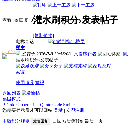
灌水刷积分›发表帖子
查看:
49
|
回复:
0
[复制链接]
电梯直达
楼主
cyn123
发表于 2026-7-8 19:56:08
|
只看该作者
|
倒
灌水刷积分›发表帖子
收藏
分享
支持
反对
回复
使用道具
举报
返回列表
高级模式
B
Color
Image
Link
Quote
Code
Smilies
您需要登录后才可以回帖
登录
|
立即注册
本版积分规则
回帖后跳转到最后一页
发表回复