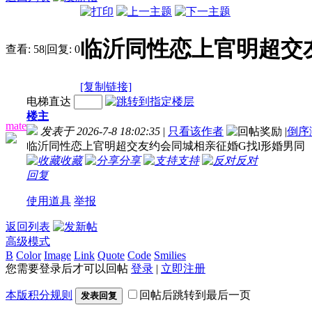
临沂同性恋上官明超交
查看:
58
|
回复:
0
[复制链接]
电梯直达
楼主
mate
发表于 2026-7-8 18:02:35
|
只看该作者
|
倒序
临沂同性恋上官明超交友约会同城相亲征婚G找l形婚男同
收藏
分享
支持
反对
回复
使用道具
举报
返回列表
高级模式
B
Color
Image
Link
Quote
Code
Smilies
您需要登录后才可以回帖
登录
|
立即注册
本版积分规则
回帖后跳转到最后一页
发表回复