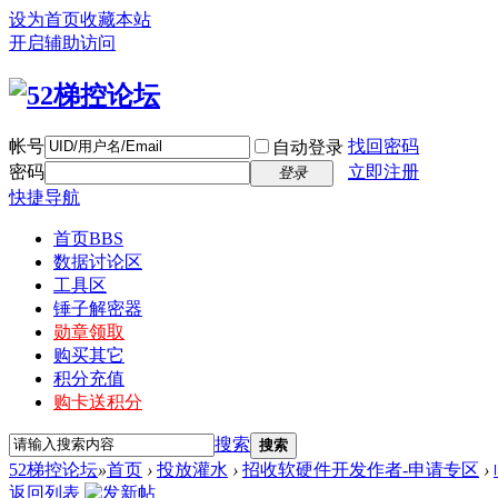
设为首页
收藏本站
开启辅助访问
帐号
找回密码
自动登录
密码
立即注册
登录
快捷导航
首页
BBS
数据讨论区
工具区
锤子解密器
勋章领取
购买其它
积分充值
购卡送积分
搜索
搜索
52梯控论坛
»
首页
›
投放灌水
›
招收软硬件开发作者-申请专区
›
返回列表