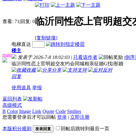
临沂同性恋上官明超交
查看:
71
|
回复:
0
[复制链接]
电梯直达
楼主
mate
发表于 2026-7-8 18:02:03
|
只看该作者
|
倒序
临沂同性恋上官明超交友约会同城相亲征婚G找l形婚
收藏
分享
支持
反对
回复
使用道具
举报
返回列表
高级模式
B
Color
Image
Link
Quote
Code
Smilies
您需要登录后才可以回帖
登录
|
立即注册
本版积分规则
回帖后跳转到最后一页
发表回复