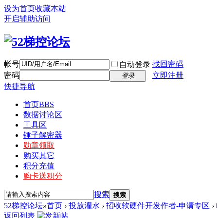
设为首页
收藏本站
开启辅助访问
帐号
找回密码
自动登录
密码
立即注册
登录
快捷导航
首页
BBS
数据讨论区
工具区
锤子解密器
勋章领取
购买其它
积分充值
购卡送积分
搜索
搜索
52梯控论坛
»
首页
›
投放灌水
›
招收软硬件开发作者-申请专区
›
返回列表