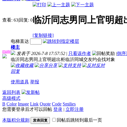
临沂同志男同上官明超
查看:
63
|
回复:
0
[复制链接]
电梯直达
楼主
mate
发表于 2026-7-8 17:57:52
|
只看该作者
|
倒序
临沂同志男同上官明超出柜临沂同城交友约会找对象
收藏
分享
支持
反对
回复
使用道具
举报
返回列表
高级模式
B
Color
Image
Link
Quote
Code
Smilies
您需要登录后才可以回帖
登录
|
立即注册
本版积分规则
回帖后跳转到最后一页
发表回复