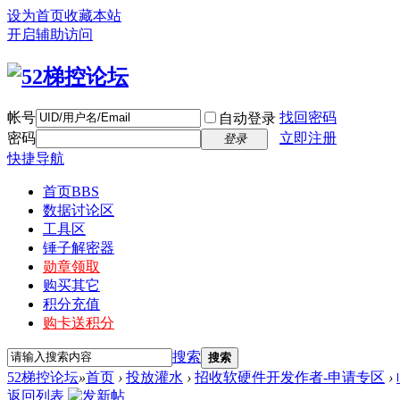
设为首页
收藏本站
开启辅助访问
帐号
找回密码
自动登录
密码
立即注册
登录
快捷导航
首页
BBS
数据讨论区
工具区
锤子解密器
勋章领取
购买其它
积分充值
购卡送积分
搜索
搜索
52梯控论坛
»
首页
›
投放灌水
›
招收软硬件开发作者-申请专区
›
返回列表