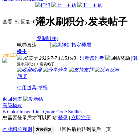
灌水刷积分›发表帖子
查看:
52
|
回复:
0
[复制链接]
电梯直达
楼主
cyn123
发表于 2026-7-7 11:51:43
|
只看该作者
|
倒
›
灌水刷积分
发表帖子
收藏
分享
支持
反对
回复
使用道具
举报
返回列表
高级模式
B
Color
Image
Link
Quote
Code
Smilies
您需要登录后才可以回帖
登录
|
立即注册
本版积分规则
回帖后跳转到最后一页
发表回复