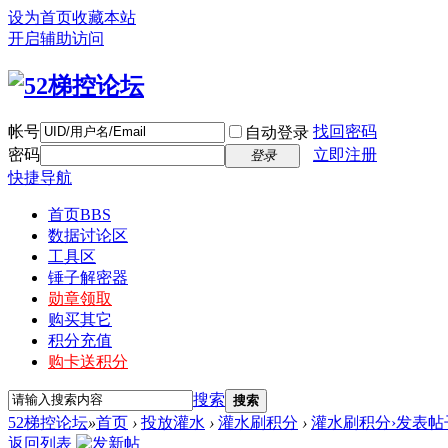
设为首页
收藏本站
开启辅助访问
帐号
找回密码
自动登录
密码
立即注册
登录
快捷导航
首页
BBS
数据讨论区
工具区
锤子解密器
勋章领取
购买其它
积分充值
购卡送积分
搜索
搜索
52梯控论坛
»
首页
›
投放灌水
›
灌水刷积分
›
灌水刷积分›发表帖
返回列表