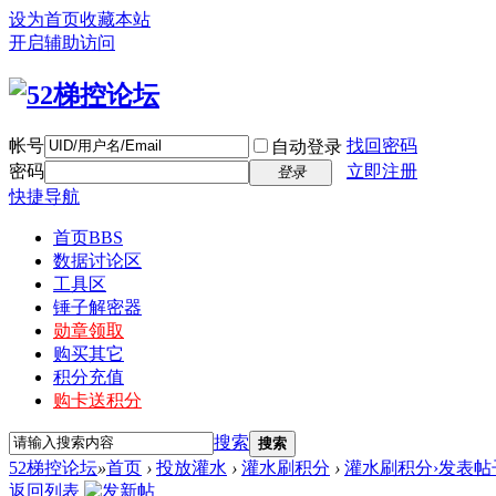
设为首页
收藏本站
开启辅助访问
帐号
找回密码
自动登录
密码
立即注册
登录
快捷导航
首页
BBS
数据讨论区
工具区
锤子解密器
勋章领取
购买其它
积分充值
购卡送积分
搜索
搜索
52梯控论坛
»
首页
›
投放灌水
›
灌水刷积分
›
灌水刷积分›发表帖
返回列表