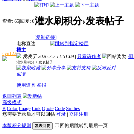
灌水刷积分›发表帖子
查看:
65
|
回复:
0
[复制链接]
电梯直达
楼主
cyn123
发表于 2026-7-7 11:51:09
|
只看该作者
|
倒
›
灌水刷积分
发表帖子
收藏
分享
支持
反对
回复
使用道具
举报
返回列表
高级模式
B
Color
Image
Link
Quote
Code
Smilies
您需要登录后才可以回帖
登录
|
立即注册
本版积分规则
回帖后跳转到最后一页
发表回复