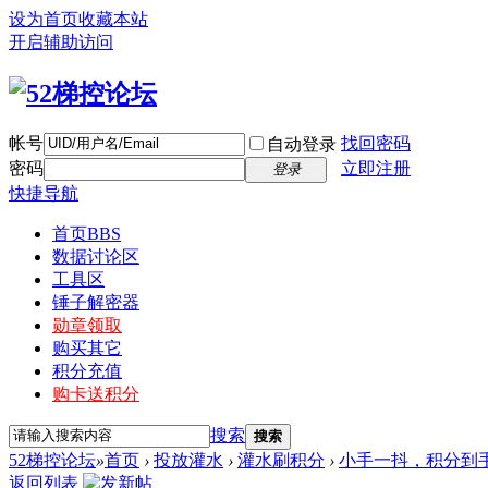
设为首页
收藏本站
开启辅助访问
帐号
找回密码
自动登录
密码
立即注册
登录
快捷导航
首页
BBS
数据讨论区
工具区
锤子解密器
勋章领取
购买其它
积分充值
购卡送积分
搜索
搜索
52梯控论坛
»
首页
›
投放灌水
›
灌水刷积分
›
小手一抖，积分到
返回列表