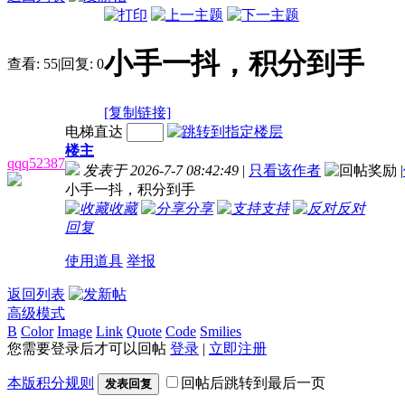
小手一抖，积分到手
查看:
55
|
回复:
0
[复制链接]
电梯直达
楼主
qqq52387
发表于 2026-7-7 08:42:49
|
只看该作者
|
小手一抖，积分到手
收藏
分享
支持
反对
回复
使用道具
举报
返回列表
高级模式
B
Color
Image
Link
Quote
Code
Smilies
您需要登录后才可以回帖
登录
|
立即注册
本版积分规则
回帖后跳转到最后一页
发表回复