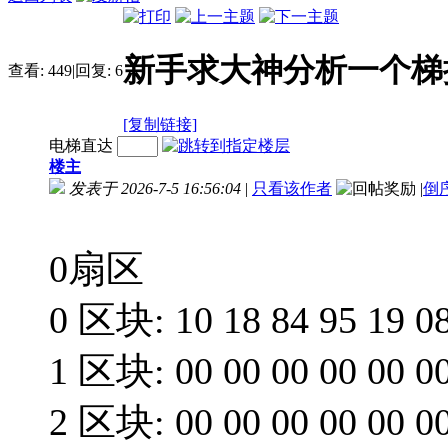
新手求大神分析一个梯
查看:
449
|
回复:
6
[复制链接]
电梯直达
楼主
发表于 2026-7-5 16:56:04
|
只看该作者
|
倒
0扇区
0 区块: 10 18 84 95 19 08
1 区块: 00 00 00 00 00 00
2 区块: 00 00 00 00 00 00