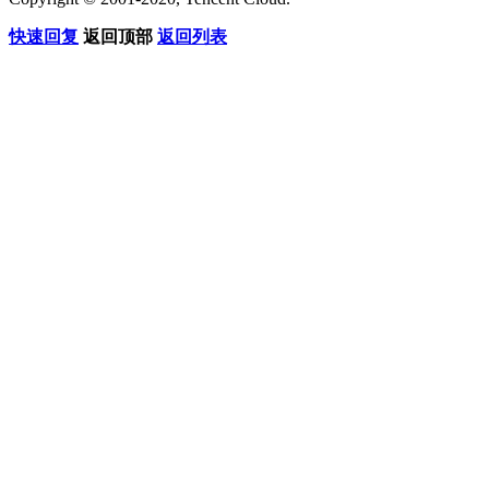
快速回复
返回顶部
返回列表