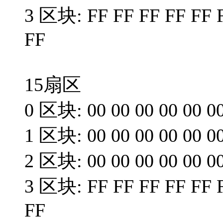
3 区块: FF FF FF FF FF F
FF
15扇区
0 区块: 00 00 00 00 00 00
1 区块: 00 00 00 00 00 00
2 区块: 00 00 00 00 00 00
3 区块: FF FF FF FF FF F
FF