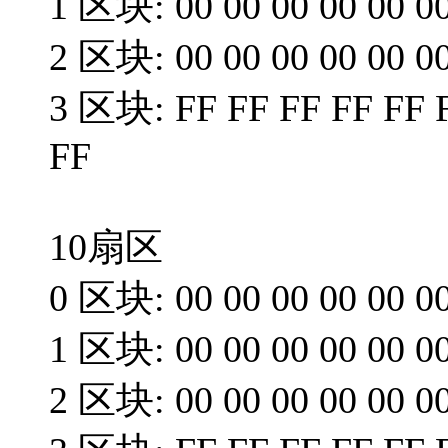
1 区块: 00 00 00 00 00 00
2 区块: 00 00 00 00 00 00
3 区块: FF FF FF FF FF F
FF
10扇区
0 区块: 00 00 00 00 00 00
1 区块: 00 00 00 00 00 00
2 区块: 00 00 00 00 00 00