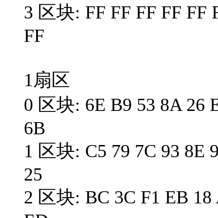
3 区块: FF FF FF FF FF F
FF
1扇区
0 区块: 6E B9 53 8A 26 E
6B
1 区块: C5 79 7C 93 8E 
25
2 区块: BC 3C F1 EB 18 