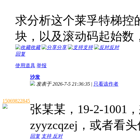
求分析这个莱孚特梯控
块，以及滚动码起始数
收藏
分享
支持
反对
回复
使用道具
举报
沙发
发表于 2026-7-5 21:36:35
|
只看该作者
15069822845
张某某，19-2-10
zyyzcqzej，或者看
回复
支持
反对