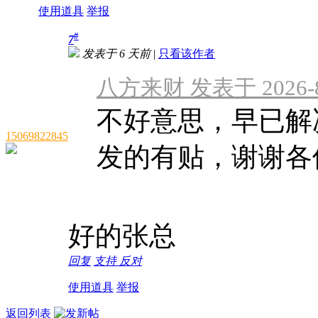
使用道具
举报
#
7
发表于
6 天前
|
只看该作者
八方来财 发表于 2026-8-
不好意思，早已解
15069822845
发的有贴，谢谢各
好的张总
回复
支持
反对
使用道具
举报
返回列表