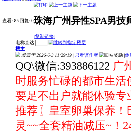
珠海广州异性SPA男
查看:
85
|
回复:
0
[复制链接]
电梯直达
楼主
发表于 2026-6-3 11:29:19
|
只看该作者
|
倒
QQ\微信:393886122
广
时服务忙碌的都市生活
要足不出户就能体验专业
推荐〖皇室卵巢保养！巴
灵~~全套精油减压~！