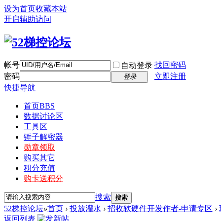
设为首页
收藏本站
开启辅助访问
帐号
找回密码
自动登录
密码
立即注册
登录
快捷导航
首页
BBS
数据讨论区
工具区
锤子解密器
勋章领取
购买其它
积分充值
购卡送积分
搜索
搜索
52梯控论坛
»
首页
›
投放灌水
›
招收软硬件开发作者-申请专区
›
返回列表