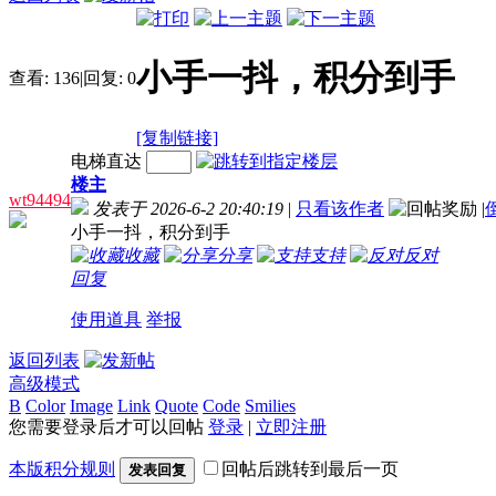
小手一抖，积分到手
查看:
136
|
回复:
0
[复制链接]
电梯直达
楼主
wt94494
发表于 2026-6-2 20:40:19
|
只看该作者
|
小手一抖，积分到手
收藏
分享
支持
反对
回复
使用道具
举报
返回列表
高级模式
B
Color
Image
Link
Quote
Code
Smilies
您需要登录后才可以回帖
登录
|
立即注册
本版积分规则
回帖后跳转到最后一页
发表回复