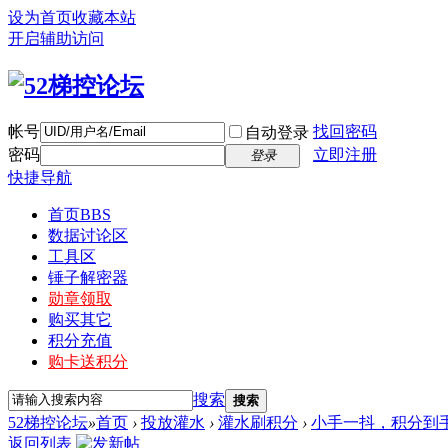
设为首页
收藏本站
开启辅助访问
帐号
找回密码
自动登录
密码
立即注册
登录
快捷导航
首页
BBS
数据讨论区
工具区
锤子解密器
勋章领取
购买其它
积分充值
购卡送积分
搜索
搜索
52梯控论坛
»
首页
›
投放灌水
›
灌水刷积分
›
小手一抖，积分到
返回列表