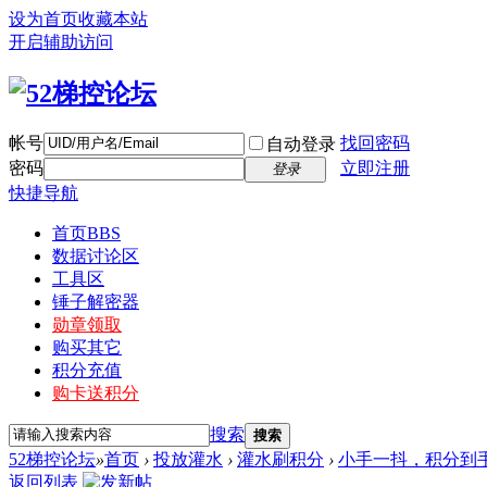
设为首页
收藏本站
开启辅助访问
帐号
找回密码
自动登录
密码
立即注册
登录
快捷导航
首页
BBS
数据讨论区
工具区
锤子解密器
勋章领取
购买其它
积分充值
购卡送积分
搜索
搜索
52梯控论坛
»
首页
›
投放灌水
›
灌水刷积分
›
小手一抖，积分到
返回列表