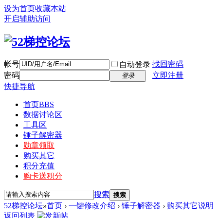
设为首页
收藏本站
开启辅助访问
帐号
找回密码
自动登录
密码
立即注册
登录
快捷导航
首页
BBS
数据讨论区
工具区
锤子解密器
勋章领取
购买其它
积分充值
购卡送积分
搜索
搜索
52梯控论坛
»
首页
›
一键修改介绍
›
锤子解密器
›
购买其它说明
返回列表