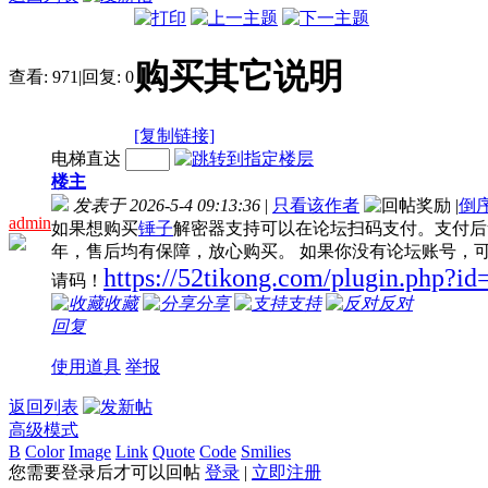
购买其它说明
查看:
971
|
回复:
0
[复制链接]
电梯直达
楼主
发表于 2026-5-4 09:13:36
|
只看该作者
|
倒
admin
如果想购买
锤子
解密器支持可以在论坛扫码支付。支付后凭借订
年，售后均有保障，放心购买。 如果你没有论坛账号，
https://52tikong.com/plugin.php?id
请码！
收藏
分享
支持
反对
回复
使用道具
举报
返回列表
高级模式
B
Color
Image
Link
Quote
Code
Smilies
您需要登录后才可以回帖
登录
|
立即注册