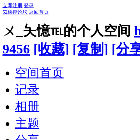
立即注册
登录
52梯控论坛
返回首页
ㄨ_夨憶℡的个人空间
9456
[收藏]
[复制]
[分享
空间首页
记录
相册
主题