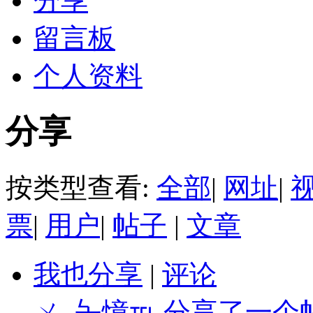
分享
留言板
个人资料
分享
按类型查看:
全部
|
网址
|
票
|
用户
|
帖子
|
文章
我也分享
|
评论
ㄨ_夨憶℡
分享了一个