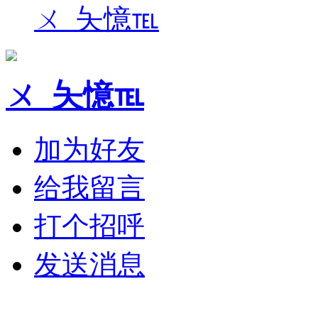
ㄨ_夨憶℡
ㄨ_夨憶℡
加为好友
给我留言
打个招呼
发送消息