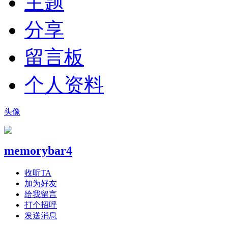
主题
分享
留言板
个人资料
头像
memorybar4
收听TA
加为好友
给我留言
打个招呼
发送消息