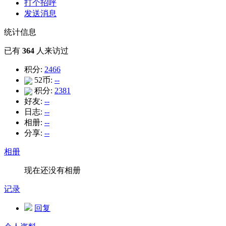
打个招呼
发送消息
统计信息
已有
364
人来访过
积分:
2466
52币:
--
积分:
2381
好友:
--
日志:
--
相册:
--
分享:
--
相册
现在还没有相册
记录
回复